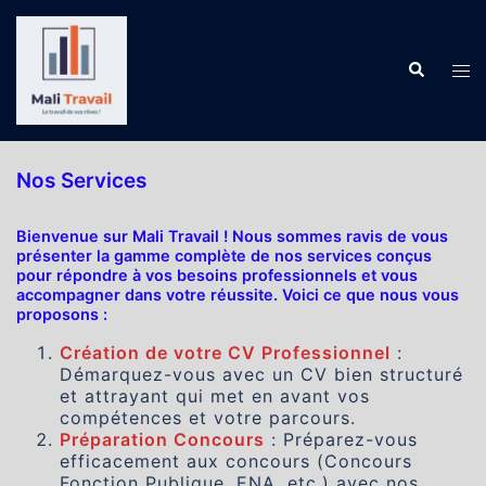
Aller
au
contenu
Recherch
Ouv
le
me
Nos Services
Bienvenue sur Mali Travail ! Nous sommes ravis de vous
présenter la gamme complète de nos services conçus
pour répondre à vos besoins professionnels et vous
accompagner dans votre réussite. Voici ce que nous vous
proposons :
Création de votre CV Professionnel
:
Démarquez-vous avec un CV bien structuré
et attrayant qui met en avant vos
compétences et votre parcours.
Préparation Concours
: Préparez-vous
efficacement aux concours (Concours
Fonction Publique, ENA, etc.) avec nos