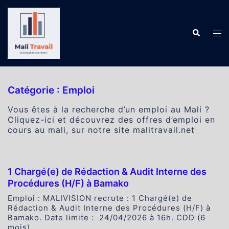
Aller
au
contenu
Recherch
Ouv
le
me
Catégorie :
Emploi
Vous êtes à la recherche d’un emploi au Mali ?
Cliquez-ici et découvrez des offres d’emploi en
cours au mali, sur notre site malitravail.net
1 Chargé(e) de Rédaction & Audit Interne des
Procédures (H/F) à Bamako
Emploi : MALIVISION recrute : 1 Chargé(e) de
Rédaction & Audit Interne des Procédures (H/F) à
Bamako. Date limite : 24/04/2026 à 16h. CDD (6
mois).