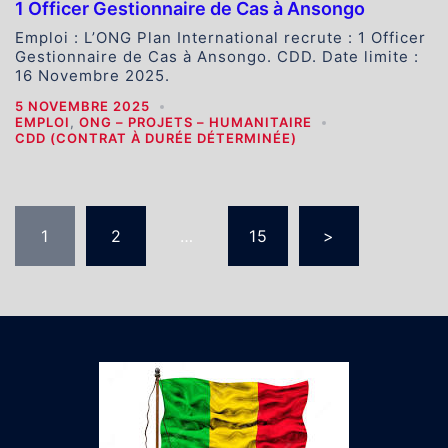
1 Officer Gestionnaire de Cas à Ansongo
Emploi : L’ONG Plan International recrute : 1 Officer
Gestionnaire de Cas à Ansongo. CDD. Date limite :
16 Novembre 2025.
5 NOVEMBRE 2025
EMPLOI
,
ONG – PROJETS – HUMANITAIRE
CDD (CONTRAT À DURÉE DÉTERMINÉE)
Pagination
1
2
…
15
>
des
publications