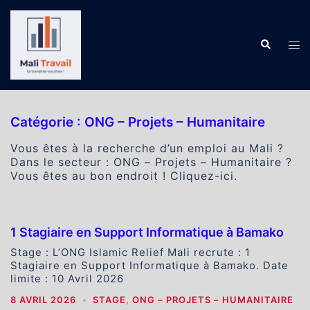
Aller
au
contenu
Recherch
Ouv
le
me
Catégorie :
ONG – Projets – Humanitaire
Vous êtes à la recherche d’un emploi au Mali ?
Dans le secteur : ONG – Projets – Humanitaire ?
Vous êtes au bon endroit ! Cliquez-ici.
1 Stagiaire en Support Informatique à Bamako
Stage : L’ONG Islamic Relief Mali recrute : 1
Stagiaire en Support Informatique à Bamako. Date
limite : 10 Avril 2026
8 AVRIL 2026
STAGE
,
ONG – PROJETS – HUMANITAIRE