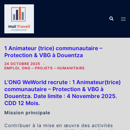
Aller
au
contenu
Recherch
Ouv
le
me
1 Animateur (trice) communautaire –
Protection & VBG à Douentza
24 OCTOBRE 2025
EMPLOI
,
ONG – PROJETS – HUMANITAIRE
L’ONG WeWorld recrute : 1 Animateur(trice)
communautaire – Protection & VBG à
Douentza. Date limite : 4 Novembre 2025.
CDD 12 Mois.
Mission principale
Contribuer à la mise en œuvre des activités