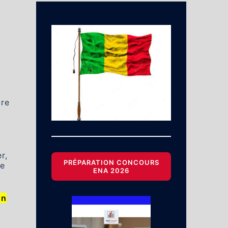
tre
r,
PRÉPARATION CONCOURS
ce
ENA 2026
on