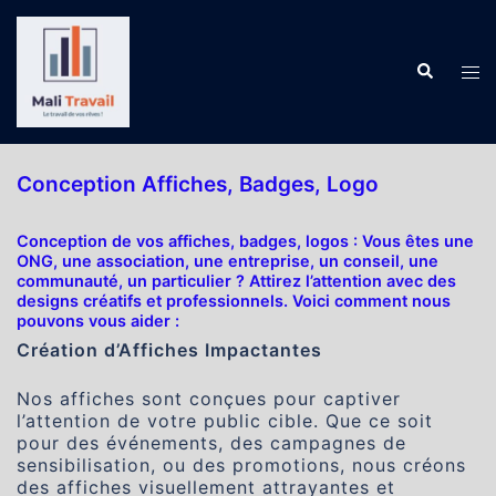
Aller
au
contenu
Recherch
Ouv
le
me
Conception Affiches, Badges, Logo
Conception de vos affiches, badges, logos : Vous êtes une
ONG, une association, une entreprise, un conseil, une
communauté, un particulier ? Attirez l’attention avec des
designs créatifs et professionnels. Voici comment nous
pouvons vous aider :
Création d’Affiches Impactantes
Nos affiches sont conçues pour captiver
l’attention de votre public cible. Que ce soit
pour des événements, des campagnes de
sensibilisation, ou des promotions, nous créons
des affiches visuellement attrayantes et