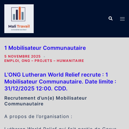
Aller
au
contenu
Recherch
Ouv
le
me
1 Mobilisateur Communautaire
5 NOVEMBRE 2025
EMPLOI
,
ONG – PROJETS – HUMANITAIRE
L’ONG Lutheran World Relief recrute : 1
Mobilisateur Communautaire. Date limite :
31/12/2025 12:00. CDD.
Recrutement d’un(e) Mobilisateur
Communautaire
A propos de l’organisation :
Lutheran World Relief qui fait partie de Corus