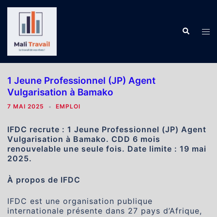
Aller
au
contenu
Recherch
Ouv
le
me
1 Jeune Professionnel (JP) Agent
Vulgarisation à Bamako
7 MAI 2025
EMPLOI
IFDC recrute : 1 Jeune Professionnel (JP) Agent
Vulgarisation à Bamako. CDD 6 mois
renouvelable une seule fois. Date limite : 19 mai
2025.
À propos de IFDC
IFDC est une organisation publique
internationale présente dans 27 pays d’Afrique,