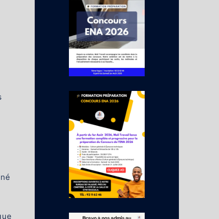
s
gné
que