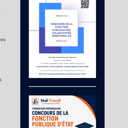
u
des
s