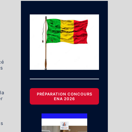
cé
ys
la
PRÉPARATION CONCOURS
er
ENA 2026
us