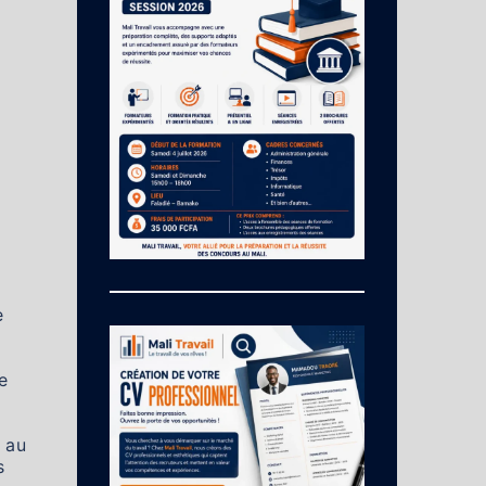
e
e
 au
s