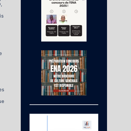
,
is
e
es
ue