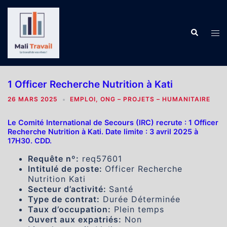
Aller
au
contenu
Recherch
Ouv
le
me
1 Officer Recherche Nutrition à Kati
26 MARS 2025
EMPLOI
,
ONG – PROJETS – HUMANITAIRE
Le Comité International de Secours (IRC) recrute : 1 Officer
Recherche Nutrition à Kati. Date limite : 3 avril 2025 à
17H30. CDD.
Requête nº:
req57601
Intitulé de poste:
Officer Recherche
Nutrition Kati
Secteur d’activité:
Santé
Type de contrat:
Durée Déterminée
Taux d’occupation:
Plein temps
Ouvert aux expatriés:
Non