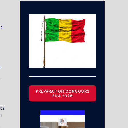
:
e
é
PRÉPARATION CONCOURS
ENA 2026
ts
,
,