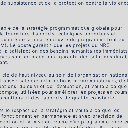
 de subsistance et de la protection contre la violenc
able de la stratégie programmatique globale pour
la fourniture d’apports techniques opportuns et
e qualité de la mise en œuvre du programme tout au
CM). Le poste garantit que les projets du NRC
à la satisfaction des besoins humanitaires immédiats
ues sont en place pour garantir des solutions durab
ent.
lé de haut niveau au sein de l’organisation nationa
 transversale des informations programmatiques, de 
tions, du suivi et de l’évaluation, et veille à ce que
compte, utilisées pour améliorer les projets en cours
bventions et des rapports de qualité constante.
 et le respect de la stratégie et veille à ce que les
s fonctionnent en permanence et avec précision de
nception et la mise en œuvre d’un programme cohére
alement responsable des activités de collecte de