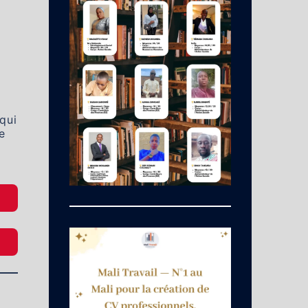
qui
e