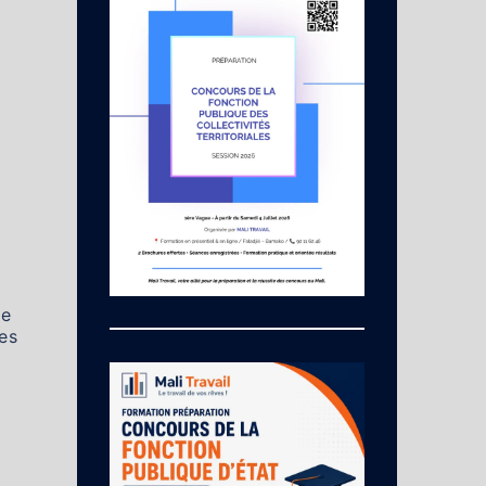
se
es