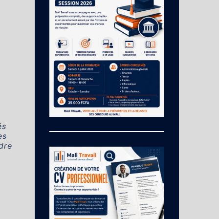
és
es
dre