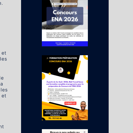
e.
 et
les
le
la
 les
 et
nt