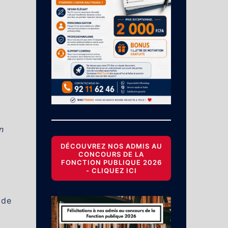
n
DÉCOUVREZ NOS ADMIS AU
CONCOURS DE LA
,
FONCTION PUBLIQUE 2026
- CLIQUEZ ICI
 de