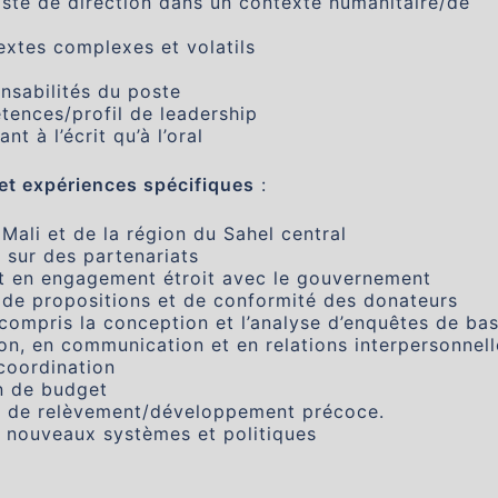
ste de direction dans un contexte humanitaire/de
extes complexes et volatils
nsabilités du poste
tences/profil de leadership
nt à l’écrit qu’à l’oral
t expériences spécifiques
:
ali et de la région du Sahel central
sur des partenariats
et en engagement étroit avec le gouvernement
n de propositions et de conformité des donateurs
 compris la conception et l’analyse d’enquêtes de ba
n, en communication et en relations interpersonnell
coordination
on de budget
t de relèvement/développement précoce.
e nouveaux systèmes et politiques