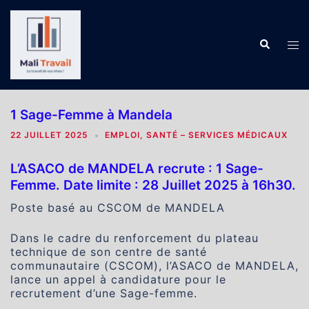
Aller
au
contenu
Recherch
Ouv
le
me
1 Sage-Femme à Mandela
22 JUILLET 2025
EMPLOI
,
SANTÉ – SERVICES MÉDICAUX
L’ASACO de MANDELA recrute : 1 Sage-
Femme. Date limite : 28 Juillet 2025 à 16h30.
Poste basé au CSCOM de MANDELA
Dans le cadre du renforcement du plateau
technique de son centre de santé
communautaire (CSCOM), l’ASACO de MANDELA,
lance un appel à candidature pour le
recrutement d’une Sage-femme.