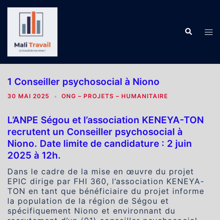
Aller
au
contenu
Recherch
Ouv
le
me
1 Conseiller psychosocial à Niono
30 MAI 2025
ONG – PROJETS – HUMANITAIRE
L’ANPE Ségou et l’association KENEYA-TON
recrutent un Conseiller psychosocial à
Niono. Date limite de candidature : 2 juin
2025 à 12h.
Dans le cadre de la mise en œuvre du projet
EPIC dirige par FHI 360, l’association KENEYA-
TON en tant que bénéficiaire du projet informe
la population de la région de Ségou et
spécifiquement Niono et environnant du