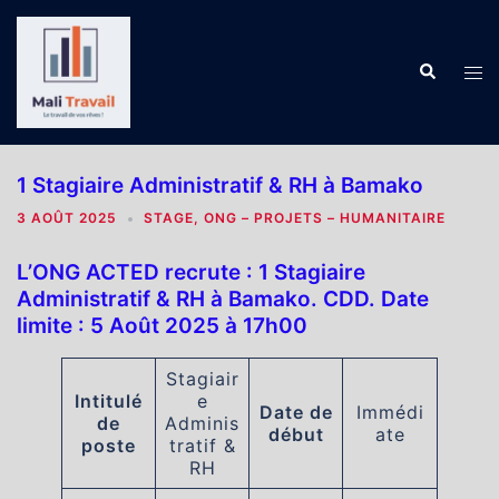
Aller
au
contenu
Recherch
Ouv
le
me
1 Stagiaire Administratif & RH à Bamako
3 AOÛT 2025
STAGE
,
ONG – PROJETS – HUMANITAIRE
L’ONG ACTED recrute : 1 Stagiaire
Administratif & RH à Bamako. CDD. Date
limite : 5 Août 2025 à 17h00
Stagiair
Intitulé
e
Date de
Immédi
de
Adminis
début
ate
poste
tratif &
RH