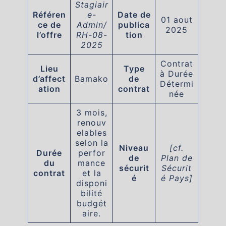
Stagiair
Référen
e-
Date de
01 aout
ce de
Admin/
publica
2025
l’offre
RH-08-
tion
2025
Contrat
Lieu
Type
à Durée
d’affect
Bamako
de
Détermi
ation
contrat
née
3 mois,
renouv
elables
selon la
Niveau
[cf.
Durée
perfor
de
Plan de
du
mance
sécurit
Sécurit
contrat
et la
é
é Pays]
disponi
bilité
budgét
aire.