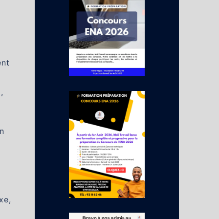
ent
,
on
xe,