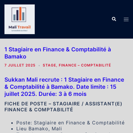
Aller
au
contenu
Recherch
Ouv
le
me
1 Stagiaire en Finance & Comptabilité à
Bamako
7 JUILLET 2025
STAGE
,
FINANCE – COMPTABILITÉ
Sukkan Mali recrute : 1 Stagiaire en Finance
& Comptabilité à Bamako. Date limite : 15
juillet 2025. Durée: 3 à 6 mois
FICHE DE POSTE – STAGIAIRE / ASSISTANT(E)
FINANCE & COMPTABILITÉ
Poste: Stagiaire en Finance & Comptabilité
Lieu Bamako, Mali