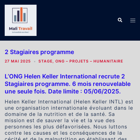
Aller
au
contenu
Recherch
Ouv
le
me
2 Stagiaires programme
27 MAI 2025
STAGE
,
ONG – PROJETS – HUMANITAIRE
L’ONG Helen Keller International recrute 2
Stagiaires programme. 6 mois renouvelable
une seule fois. Date limite : 05/06/2025.
Helen Keller International (Helen Keller INTL) est
une organisation internationale évoluant dans le
domaine de la nutrition et de la santé. Sa
mission est de sauver la vie et la vue des
personnes les plus défavorisées. Nous luttons
contre les causes et les conséquences de la
cécité et de la malnutrition en établissant des