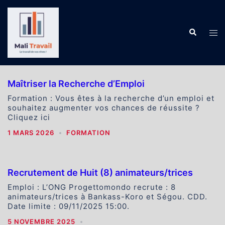
Aller
au
contenu
Recherch
Ouv
le
me
Maîtriser la Recherche d’Emploi
Formation : Vous êtes à la recherche d’un emploi et
souhaitez augmenter vos chances de réussite ?
Cliquez ici
1 MARS 2026
FORMATION
Recrutement de Huit (8) animateurs/trices
Emploi : L’ONG Progettomondo recrute : 8
animateurs/trices à Bankass-Koro et Ségou. CDD.
Date limite : 09/11/2025 15:00.
5 NOVEMBRE 2025